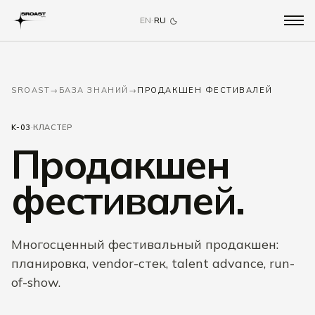
EN
·
RU
SROAST
→
БАЗА ЗНАНИЙ
→
ПРОДАКШЕН ФЕСТИВАЛЕЙ
K-03
·
КЛАСТЕР
Продакшен
фестивалей.
Многосценный фестивальный продакшен:
планировка, vendor-стек, talent advance, run-
of-show.