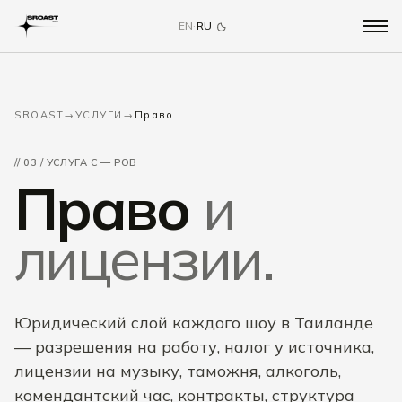
EN
·
RU
SROAST
→
УСЛУГИ
→
Право
// 03 / УСЛУГА C — РОВ
Право
и
лицензии.
Юридический слой каждого шоу в Таиланде
— разрешения на работу, налог у источника,
лицензии на музыку, таможня, алкоголь,
комендантский час, контракты, структура