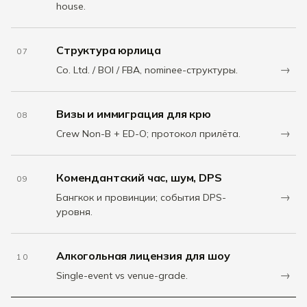
house.
Структура юрлица
07
→
Co. Ltd. / BOI / FBA, nominee-структуры.
Визы и иммиграция для крю
08
→
Crew Non-B + ED-O; протокол прилёта.
Комендантский час, шум, DPS
09
→
Бангкок и провинции; события DPS-
уровня.
Алкогольная лицензия для шоу
10
→
Single-event vs venue-grade.