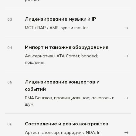
Лицензирование музыки и IP
03
→
MCT / RAP / AMP; sync и master.
Импорт и таможня оборудования
04
→
Альтернативы ATA Carnet; bonded;
пошлины.
Лицензирование концертов и
05
событий
→
BMA Бангкок, провинциальное; алкоголь и
шум.
Составление и ревью контрактов
06
→
Артист, спонсор, подрядчик, NDA. In-