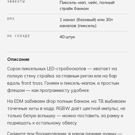
ЭФФЕКТЫ
Пиксель-мап, чейс, полный
страйк банком
DMX
1 канал (базовый) или 30+
каналов (пиксель)
НА СКЛАДЕ
40 штук
Описание
Сорок пиксельных LED-стробоскопов — хватает на
полную стену страйка за главным ригом или на бар
вдоль front truss. Гоняем и пиксель-мапом, и простым
флешом — как программисту удобнее.
На EDM забиваем drop полным банком, на ТВ выбиваем
точечные хиты в кадр. RGBW даёт цветной импульс, не
только белую вспышку — можно поставить за рамку и
подмешать к остальному обвесу.
Скажите при бронировании, в каком режиме нужны —