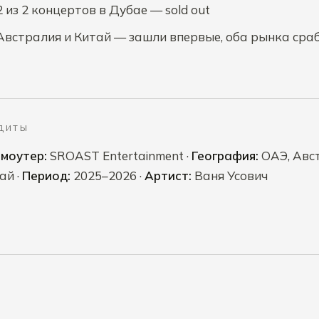
2 из 2 концертов в Дубае — sold out
Австралия и Китай — зашли впервые, оба рынка сра
ДИТЫ
моутер:
SROAST Entertainment ·
География:
ОАЭ, Авст
ай ·
Период:
2025–2026 ·
Артист:
Ваня Усович