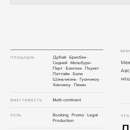
БР
Дубай · Брисбен ·
ПЛОЩАДКА
Меж
Сидней · Мельбурн ·
Перт · Бангкок · Пхукет ·
Авс
Паттайя · Бали ·
наш
Шэньчжэнь · Гуанчжоу ·
Ханчжоу · Пекин
Multi-continent
ВМЕСТИМОСТЬ
Booking · Promo · Legal ·
РОЛЬ
ЧТО
Production
Д