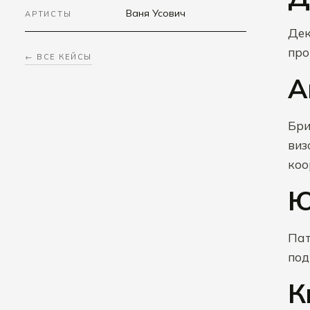
Ваня Усович
АРТИСТЫ
Дек
про
← ВСЕ КЕЙСЫ
А
Бри
виз
коо
Ю
Пат
под
К