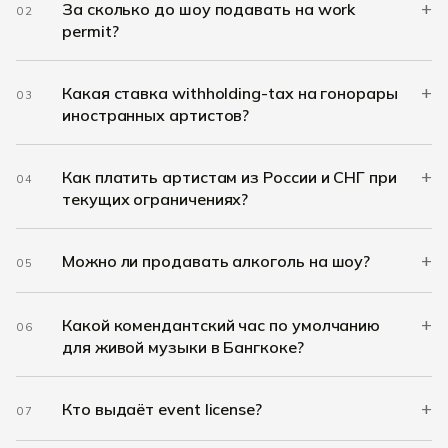
+
За сколько до шоу подавать на work
02
permit?
+
Какая ставка withholding-tax на гонорары
03
иностранных артистов?
+
Как платить артистам из России и СНГ при
04
текущих ограничениях?
+
Можно ли продавать алкоголь на шоу?
05
+
Какой комендантский час по умолчанию
06
для живой музыки в Бангкоке?
+
Кто выдаёт event license?
07