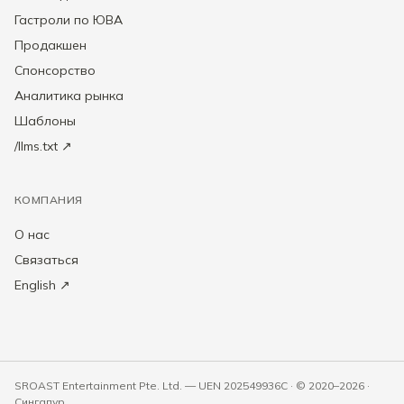
Гастроли по ЮВА
Продакшен
Спонсорство
Аналитика рынка
Шаблоны
/llms.txt ↗
КОМПАНИЯ
О нас
Связаться
English ↗
SROAST Entertainment Pte. Ltd. — UEN 202549936C · © 2020–2026 ·
Сингапур