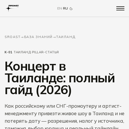
EN
·
RU
SROAST
→
БАЗА ЗНАНИЙ
→
ТАИЛАНД
K-01
·
ТАИЛАНД
·
PILLAR-СТАТЬЯ
Концерт в
Таиланде: полный
гайд (2026)
Как российскому или СНГ-промоутеру и артист-
менеджменту привезти живое шоу в Таиланд и не
потерять дату — разрешения, налог у источника,
таможня, выбор юрлица и реальный таймлайн