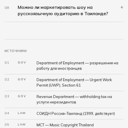
+
Можно ли маркетировать шоу на
08
русскоязычную аудиторию в Таиланде?
ИСТОЧНИКИ
01
GOV
Department of Employment — разрешения на
работу для иностранцев
02
GOV
Department of Employment — Urgent Work
Permit (UWP), Section 61
03
GOV
Revenue Department — withholding tax на
услуги нерезидентов
04
LAW
СОИДН Россия–Таиланд (1999, действует)
05
LAW
MCT — Music Copyright Thailand