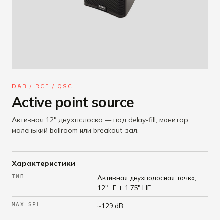
D&B / RCF / QSC
Active point source
Активная 12" двухполоска — под delay-fill, монитор,
маленький ballroom или breakout-зал.
Характеристики
ТИП
Активная двухполосная точка,
12" LF + 1.75" HF
MAX SPL
~129 dB