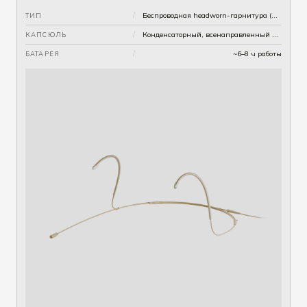
/
Беспроводная headworn-гарнитура (UHF), бодипак-передатчик
ТИП
/
Конденсаторный, всенаправленный — бежевый или чёрный
КАПСЮЛЬ
/
~6–8 ч работы
БАТАРЕЯ