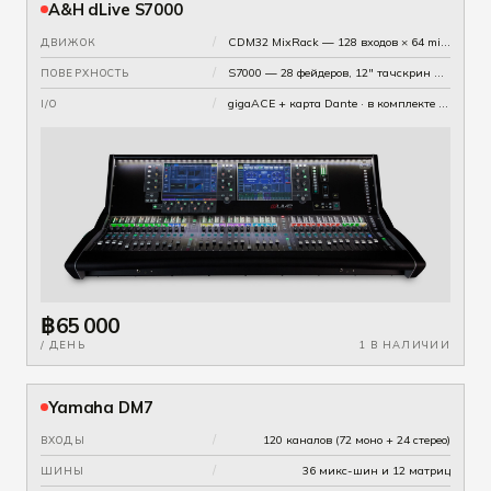
A&H dLive S7000
/
CDM32 MixRack — 128 входов × 64 mix-шины
ДВИЖОК
/
S7000 — 28 фейдеров, 12" тачскрин + 2 мини-экрана
ПОВЕРХНОСТЬ
/
gigaACE + карта Dante · в комплекте стейджбоксы DX168
I/O
฿65 000
/ ДЕНЬ
1 В НАЛИЧИИ
Yamaha DM7
/
120 каналов (72 моно + 24 стерео)
ВХОДЫ
/
36 микс-шин и 12 матриц
ШИНЫ