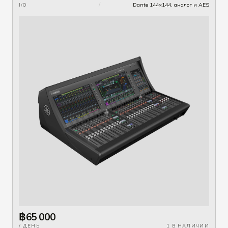
/
Dante 144×144, аналог и AES
I/O
฿65 000
/ ДЕНЬ
1 В НАЛИЧИИ