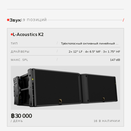
Звук
/
19 ПОЗИЦИЙ
L-Acoustics K2
/
Трёхполосный активный линейный массив · переключаемая направленность 70°/90°/110°
ТИП
/
2× 12" LF · 4× 6.5" MF · 3× 1.75" HF
ДРАЙВЕРЫ
/
147 dB
МАКС. SPL
฿30 000
/ ДЕНЬ
16 В НАЛИЧИИ