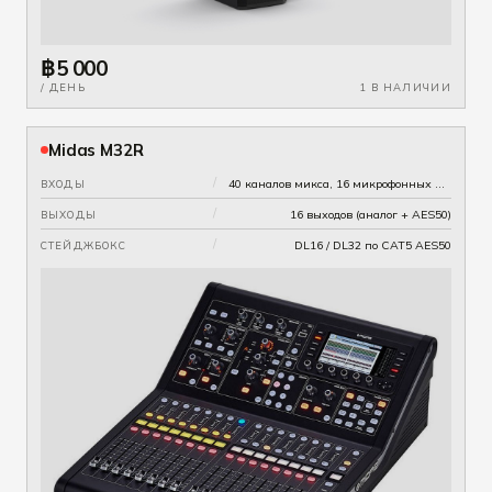
฿5 000
/ ДЕНЬ
1 В НАЛИЧИИ
Midas M32R
/
40 каналов микса, 16 микрофонных предусилителей на борту
ВХОДЫ
/
16 выходов (аналог + AES50)
ВЫХОДЫ
/
DL16 / DL32 по CAT5 AES50
СТЕЙДЖБОКС