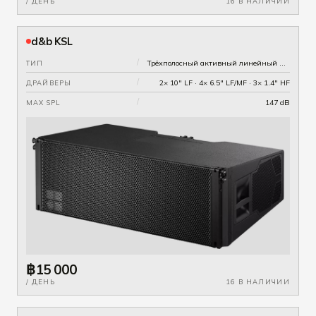
/ ДЕНЬ
16 В НАЛИЧИИ
d&b KSL
/
Трёхполосный активный линейный массив, переключаемая горизонталь 90°/120°
ТИП
/
2× 10" LF · 4× 6.5" LF/MF · 3× 1.4" HF
ДРАЙВЕРЫ
/
147 dB
MAX SPL
฿15 000
/ ДЕНЬ
16 В НАЛИЧИИ