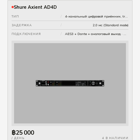
Shure Axient AD4D
/
4-канальный цифровой приёмник, true diversity
ТИП
/
2,0 мс (Standard mode)
ЗАДЕРЖКА
/
AES3 + Dante + аналоговый выход · мониторинг по сети ShowLink
ПОДКЛЮЧЕНИЯ
฿25 000
/ ДЕНЬ
4 В НАЛИЧИИ