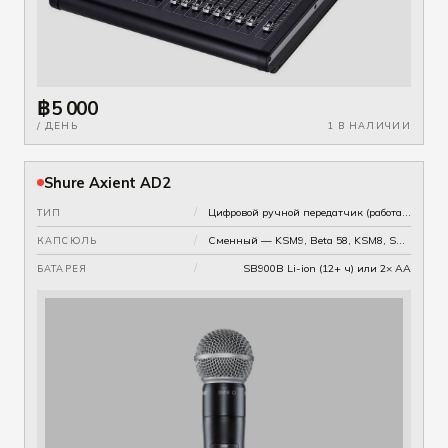
฿5 000
/ ДЕНЬ
1 В НАЛИЧИИ
Shure Axient AD2
/
Цифровой ручной передатчик (работает с приёмниками AD4D / AD4Q)
ТИП
/
Сменный — KSM9, Beta 58, KSM8, SM58 (укажите при бронировании)
КАПСЮЛЬ
/
SB900B Li-ion (12+ ч) или 2× AA
БАТАРЕЯ