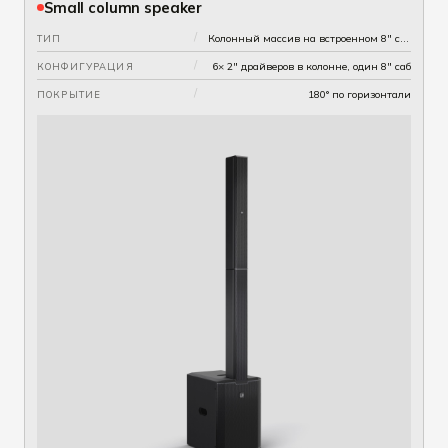
Small column speaker
/
Колонный массив на встроенном 8" сабе
ТИП
/
6× 2" драйверов в колонне, один 8" саб
КОНФИГУРАЦИЯ
/
180° по горизонтали
ПОКРЫТИЕ