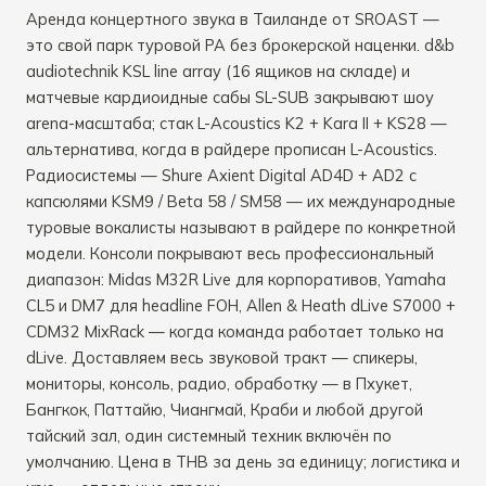
Аренда концертного звука в Таиланде от SROAST —
это свой парк туровой PA без брокерской наценки. d&b
audiotechnik KSL line array (16 ящиков на складе) и
матчевые кардиоидные сабы SL-SUB закрывают шоу
arena-масштаба; стак L-Acoustics K2 + Kara II + KS28 —
альтернатива, когда в райдере прописан L-Acoustics.
Радиосистемы — Shure Axient Digital AD4D + AD2 с
капсюлями KSM9 / Beta 58 / SM58 — их международные
туровые вокалисты называют в райдере по конкретной
модели. Консоли покрывают весь профессиональный
диапазон: Midas M32R Live для корпоративов, Yamaha
CL5 и DM7 для headline FOH, Allen & Heath dLive S7000 +
CDM32 MixRack — когда команда работает только на
dLive. Доставляем весь звуковой тракт — спикеры,
мониторы, консоль, радио, обработку — в Пхукет,
Бангкок, Паттайю, Чиангмай, Краби и любой другой
тайский зал, один системный техник включён по
умолчанию. Цена в THB за день за единицу; логистика и