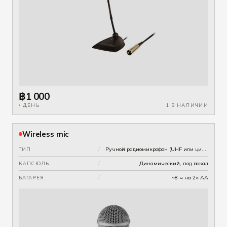
฿1 000
/ ДЕНЬ
1 В НАЛИЧИИ
Wireless mic
/
Ручной радиомикрофон (UHF или цифра — по наличию)
ТИП
/
Динамический, под вокал
КАПСЮЛЬ
/
~8 ч на 2× AA
БАТАРЕЯ