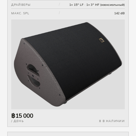
/
1× 15" LF · 1× 3" HF (коаксиальный)
ДРАЙВЕРЫ
/
142 dB
МАКС. SPL
฿15 000
/ ДЕНЬ
8 В НАЛИЧИИ