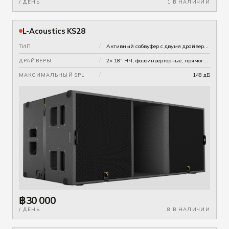
/ ДЕНЬ
1 В НАЛИЧИИ
L-Acoustics KS28
/
Активный сабвуфер с двумя драйверами
ТИП
/
2× 18" НЧ, фазоинверторные, прямого излучения
ДРАЙВЕРЫ
/
148 дБ
МАКСИМАЛЬНЫЙ SPL
฿30 000
/ ДЕНЬ
8 В НАЛИЧИИ