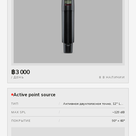
฿3 000
/ ДЕНЬ
8 В НАЛИЧИИ
Active point source
/
Активная двухполосная точка, 12" LF + 1.75" HF
ТИП
/
~129 dB
MAX SPL
/
90° × 60°
ПОКРЫТИЕ