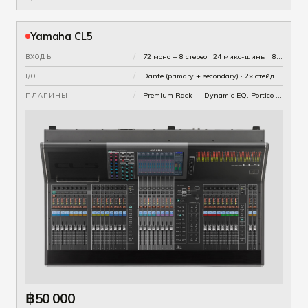
Yamaha CL5
/
72 моно + 8 стерео · 24 микс-шины · 8 матриц
ВХОДЫ
/
Dante (primary + secondary) · 2× стейджбокс Rio в комплекте
I/O
/
Premium Rack — Dynamic EQ, Portico 5033/5043, Bricasti M7
ПЛАГИНЫ
฿50 000