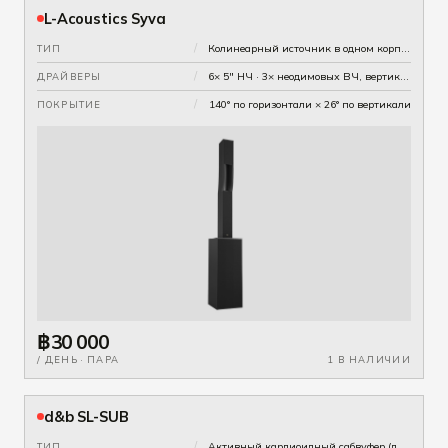
L-Acoustics Syva
/
Колинеарный источник в одном корпусе (компактный линейный массив)
ТИП
/
6× 5" НЧ · 3× неодимовых ВЧ, вертикально сведённые
ДРАЙВЕРЫ
/
140° по горизонтали × 26° по вертикали
ПОКРЫТИЕ
฿30 000
/ ДЕНЬ · ПАРА
1 В НАЛИЧИИ
d&b SL-SUB
/
Активный кардиоидный сабвуфер (два драйвера)
ТИП