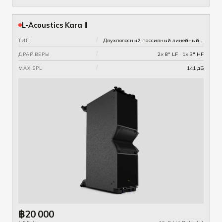
L-Acoustics Kara II
/
Двухполосный пассивный линейный источник · 90° по горизонтали
ТИП
/
2× 8" LF · 1× 3" HF
ДРАЙВЕРЫ
/
141 дБ
MAX SPL
฿20 000