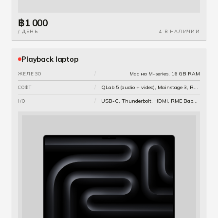
฿1 000
/ ДЕНЬ
4 В НАЛИЧИИ
Playback laptop
/
Mac на M-series, 16 GB RAM
ЖЕЛЕЗО
/
QLab 5 (audio + video), Mainstage 3, Reaper, OBS
СОФТ
/
USB-C, Thunderbolt, HDMI, RME Babyface Pro на балансный лайн-аут
I/O