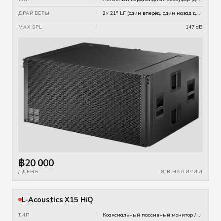
/
2× 21" LF (один вперёд, один назад для подавления тыла)
ДРАЙВЕРЫ
/
147 dB
MAX SPL
฿20 000
/ ДЕНЬ
8 В НАЛИЧИИ
L-Acoustics X15 HiQ
/
Коаксиальный пассивный монитор / точечный источник
ТИП