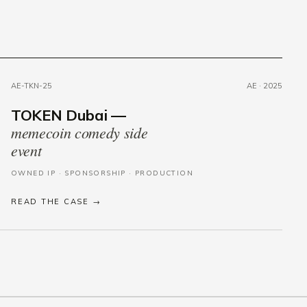
AE-TKN-25
AE · 2025
TOKEN Dubai —
memecoin comedy side
event
OWNED IP · SPONSORSHIP · PRODUCTION
READ THE CASE →