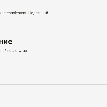
side enablement. Недельный
ние
дней после wrap.