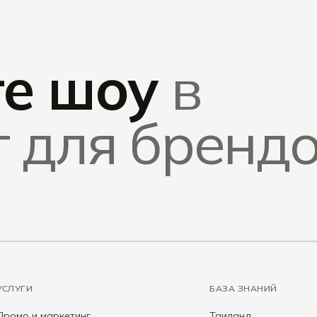
те шоу
в
 для брендо
УСЛУГИ
БАЗА ЗНАНИЙ
Промо и маркетинг
Таиланд