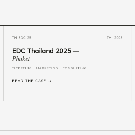
TH-EDC-25
TH · 2025
EDC Thailand 2025 —
Phuket
TICKETING · MARKETING · CONSULTING
READ THE CASE →