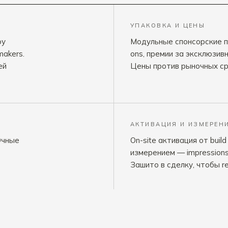
УПАКОВКА И ЦЕНЫ
оу
Модульные спонсорские па
makers.
ons, премии за эксклюзив
ей
Цены против рыночных сра
АКТИВАЦИЯ И ИЗМЕРЕН
Очные
On-site активация от build
о
измерением — impressions, 
Зашито в сделку, чтобы re