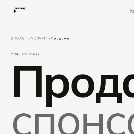
К
SROAST
→
УСЛУГИ
→
Продажа
// 04 / УСЛУГА D
Прод
спонс