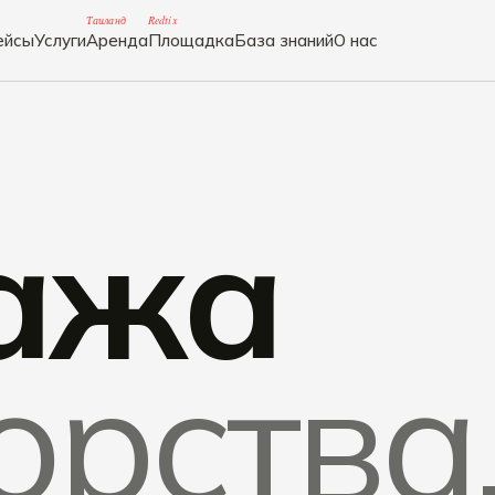
Таиланд
Redtix
ейсы
Услуги
Аренда
Площадка
База знаний
О нас
ажа
орства