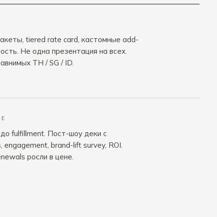
кеты, tiered rate card, кастомные add-
ность. Не одна презентация на всех.
внимых TH / SG / ID.
ИЕ
 до fulfillment. Пост-шоу деки с
engagement, brand-lift survey, ROI.
newals росли в цене.