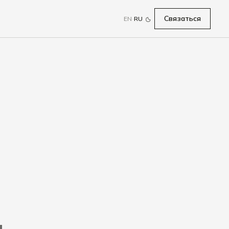
Связаться
EN
·
RU
.