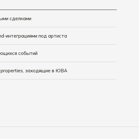
ными сделками
nd-интеграциями под артиста
ющихся событий
e properties, заходящие в ЮВА